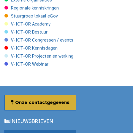
Externe organisaties
Regionale kenniskringen
Stuurgroep lokaal eGov
V-ICT-OR Academy
V-ICT-OR Bestuur
V-ICT-OR Congressen / events
V-ICT-OR Kennisdagen
V-ICT-OR Projecten en werking
V-ICT-OR Webinar
Onze contactgegevens
NIEUWSBRIEVEN