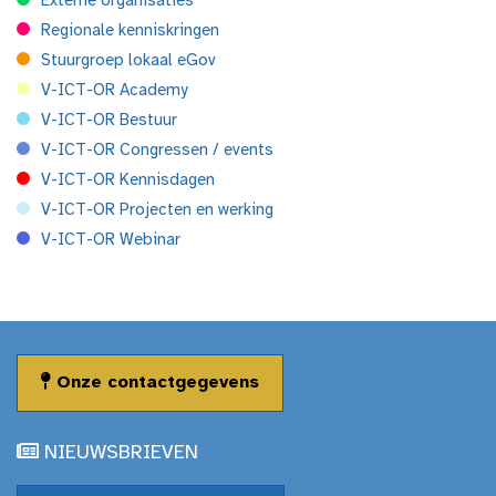
Externe organisaties
Regionale kenniskringen
Stuurgroep lokaal eGov
V-ICT-OR Academy
V-ICT-OR Bestuur
V-ICT-OR Congressen / events
V-ICT-OR Kennisdagen
V-ICT-OR Projecten en werking
V-ICT-OR Webinar
Onze contactgegevens
NIEUWSBRIEVEN