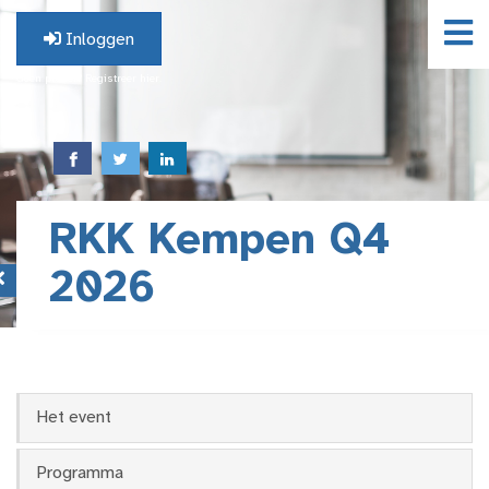
Inloggen
Geen profiel? Registreer hier.
RKK Kempen Q4
2026
Het event
Programma