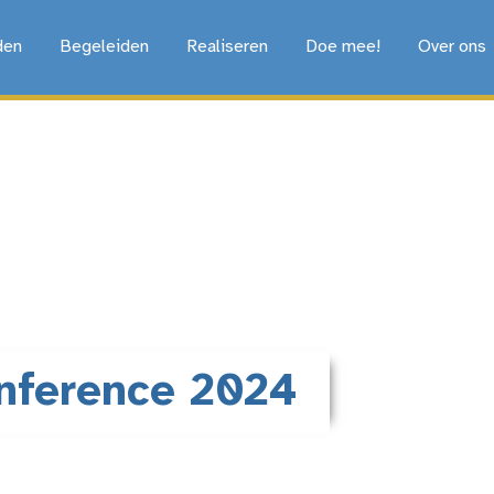
den
Begeleiden
Realiseren
Doe mee!
Over ons
nference 2024