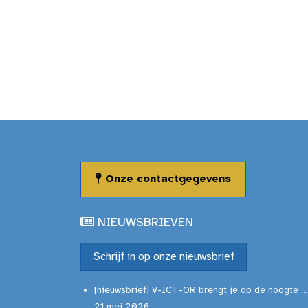
Onze contactgegevens
NIEUWSBRIEVEN
Schrijf in op onze nieuwsbrief
[nieuwsbrief] V-ICT-OR brengt je op de hoogte ...
21 mei 2026