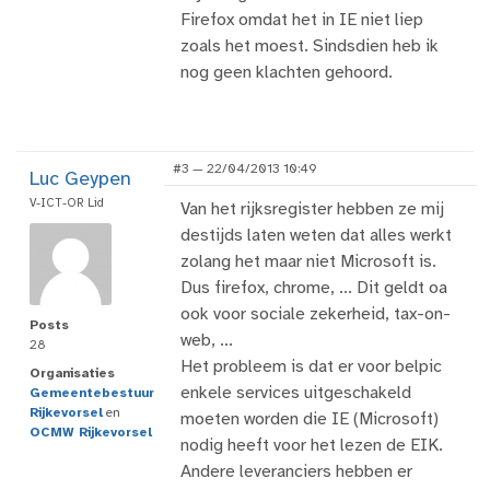
Firefox omdat het in IE niet liep
zoals het moest. Sindsdien heb ik
nog geen klachten gehoord.
#3 — 22/04/2013 10:49
Luc Geypen
V-ICT-OR Lid
Van het rijksregister hebben ze mij
destijds laten weten dat alles werkt
zolang het maar niet Microsoft is.
Dus firefox, chrome, ... Dit geldt oa
ook voor sociale zekerheid, tax-on-
Posts
web, ...
28
Het probleem is dat er voor belpic
Organisaties
enkele services uitgeschakeld
Gemeentebestuur
Rijkevorsel
en
moeten worden die IE (Microsoft)
OCMW Rijkevorsel
nodig heeft voor het lezen de EIK.
Andere leveranciers hebben er