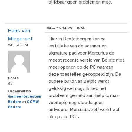
blijkbaar geen problemen mee.
#4 — 22/04/2013 10:50
Hans Van
Mingeroet
Hier in Destelbergen kan na
V-ICT-OR Lid
installatie van de scanner en
signature pad voor Mercurius de
meest recente versie van Belpic niet
meer openen op de PC waaraan
deze toestellen gekoppeld zijn. De
Posts
oudere build van Belpic werkt
85
gelukkig wel nog. Ik heb het
Organisaties
probleem gemeld aan Belpic, maar
Gemeentebestuur
Berlare
en
OCMW
voorlopig nog steeds geen
Berlare
antwoord. Mercurius zelf werkt wel
ok op alle PC's