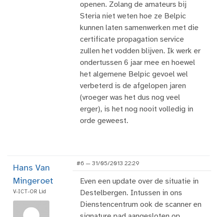
openen. Zolang de amateurs bij
Steria niet weten hoe ze Belpic
kunnen laten samenwerken met die
certificate propagation service
zullen het vodden blijven. Ik werk er
ondertussen 6 jaar mee en hoewel
het algemene Belpic gevoel wel
verbeterd is de afgelopen jaren
(vroeger was het dus nog veel
erger), is het nog nooit volledig in
orde geweest.
#6 — 31/05/2013 22:29
Hans Van
Mingeroet
Even een update over de situatie in
V-ICT-OR Lid
Destelbergen. Intussen in ons
Dienstencentrum ook de scanner en
signature pad aangesloten op