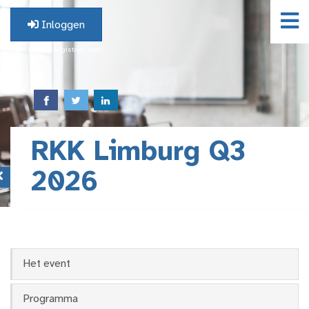
Inloggen
Geen profiel? Registreer hier.
RKK Limburg Q3
2026
Het event
Programma