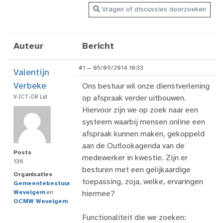
Vragen of discussies doorzoeken
Auteur
Bericht
#1 — 05/09/2014 10:33
Valentijn
Verbeke
Ons bestuur wil onze dienstverlening
V-ICT-OR Lid
op afspraak verder uitbouwen.
Hiervoor zijn we op zoek naar een
systeem waarbij mensen online een
afspraak kunnen maken, gekoppeld
aan de Outlookagenda van de
Posts
medewerker in kwestie. Zijn er
136
besturen met een gelijkaardige
Organisaties
toepassing, zoja, welke, ervaringen
Gemeentebestuur
Wevelgem
en
hiermee?
OCMW Wevelgem
Functionaliteit die we zoeken: