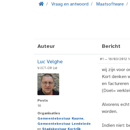
Vraag en antwoord
Maatsoftware
Auteur
Bericht
#1 — 18/03/2012 1
Luc Velghe
V-ICT-OR Lid
wij zijn voor
Kort denken w
en factureren
(Doel= verkle
Posts
Alvorens echt
16
worden.
Organisaties
Gemeentebestuur Kuurne
,
Gemeentebestuur Lendelede
Indien niet: 
en
Stadsbestuur Kortrijk