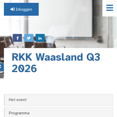
Inloggen
Geen profiel? Registreer hier.
RKK Waasland Q3
2026
Het event
Programma