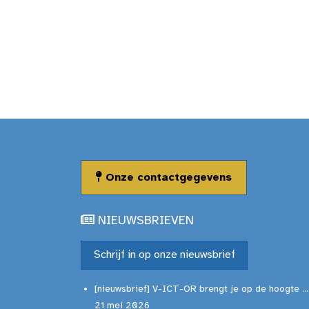
Onze contactgegevens
NIEUWSBRIEVEN
Schrijf in op onze nieuwsbrief
[nieuwsbrief] V-ICT-OR brengt je op de hoogte ...
21 mei 2026