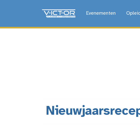
Evenementen
Oplei
Nieuwjaarsrece