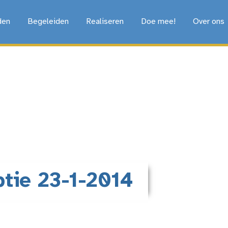
den
Begeleiden
Realiseren
Doe mee!
Over ons
ptie 23-1-2014