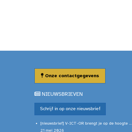
Onze contactgegevens
NIEUWSBRIEVEN
Schrijf in op onze nieuwsbrief
[nieuwsbrief] V-ICT-OR brengt je op de hoogte ...
21 mei 2026