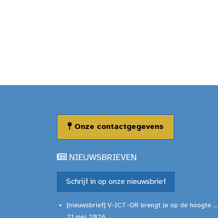
Onze contactgegevens
NIEUWSBRIEVEN
Schrijf in op onze nieuwsbrief
[nieuwsbrief] V-ICT-OR brengt je op de hoogte ...
21 mei 2026