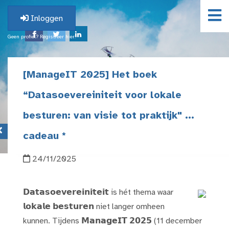
Inloggen
Geen profiel? Registreer hier.
[ManageIT 2025] Het boek
“Datasoevereiniteit voor lokale
besturen: van visie tot praktijk" ...
cadeau *
24/11/2025
𝗗𝗮𝘁𝗮𝘀𝗼𝗲𝘃𝗲𝗿𝗲𝗶𝗻𝗶𝘁𝗲𝗶𝘁 is hét thema waar
𝗹𝗼𝗸𝗮𝗹𝗲 𝗯𝗲𝘀𝘁𝘂𝗿𝗲𝗻 niet langer omheen
kunnen. Tijdens 𝗠𝗮𝗻𝗮𝗴𝗲𝗜𝗧 𝟮𝟬𝟮𝟱 (11 december