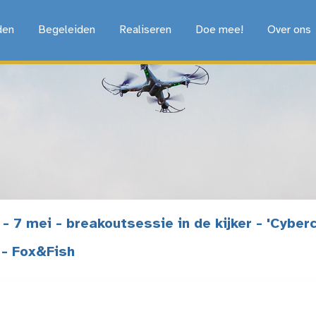
den
Begeleiden
Realiseren
Doe mee!
Over ons
 7 mei - breakoutsessie in de kijker - 'Cyberc
 - Fox&Fish