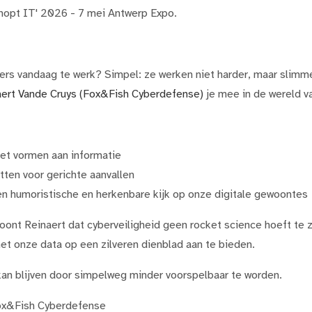
opt IT' 2026 - 7 mei Antwerp Expo.
rs vandaag te werk? Simpel: ze werken niet harder, maar slimm
aert Vande Cruys (Fox&Fish Cyberdefense)
je mee in de wereld v
et vormen aan informatie
tten voor gerichte aanvallen
n humoristische en herkenbare kijk op onze digitale gewoontes
oont Reinaert dat cyberveiligheid geen rocket science hoeft te 
et onze data op een zilveren dienblad aan te bieden.
 kan blijven door simpelweg minder voorspelbaar te worden.
Fox&Fish Cyberdefense