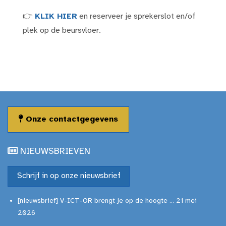
👉
KLIK HIER
en reserveer je sprekerslot en/of
plek op de beursvloer.
Onze contactgegevens
NIEUWSBRIEVEN
Schrijf in op onze nieuwsbrief
[nieuwsbrief] V-ICT-OR brengt je op de hoogte ... 21 mei
2026