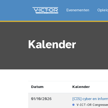
Evenementen
Oplei
Kalender
Datum
Kalender
01/10/2026
[CIS] cyber en infor
V-ICT-OR Congressen