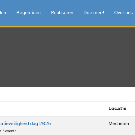
den
Begeleiden
Realiseren
Doe mee!
Over ons
Locatie
matieveiligheid dag 2026
Mechelen
 / events